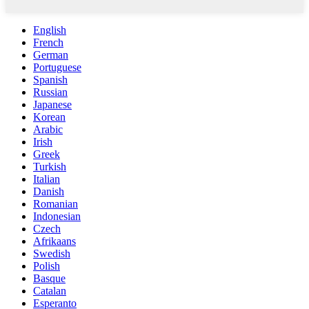
English
French
German
Portuguese
Spanish
Russian
Japanese
Korean
Arabic
Irish
Greek
Turkish
Italian
Danish
Romanian
Indonesian
Czech
Afrikaans
Swedish
Polish
Basque
Catalan
Esperanto