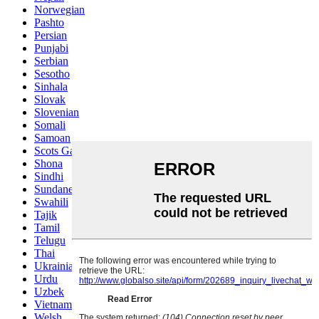
Norwegian
Pashto
Persian
Punjabi
Serbian
Sesotho
Sinhala
Slovak
Slovenian
Somali
Samoan
Scots Gaelic
Shona
Sindhi
Sundanese
Swahili
Tajik
Tamil
Telugu
Thai
Ukrainian
Urdu
Uzbek
Vietnamese
Welsh