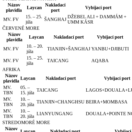
Názov
Nakladací
Laycan
Vybíjací port
plavidla
port
15. – 25.
DŽEBEL ALI + DAMMÁM +
MV. FV
ŠANGHAJ
júla
UMM KÁSR
ČERVENÉ MORE
Názov
Laycan
Nakladací port
Vybíjací port
plavidla
10. – 20.
MV. FV
TIANJIN+ŠANGHAJ
YANBU+DJIBUTI
júla
15. – 25.
MV. FV
TAICANG
AQABA
júla
AFRIKA
Názov
Laycan
Nakladací port
Vybíjací port
plavidla
MV.
05. –
TAICANG
LAGOS+DOUALA+L
TBN
15. júla
MV.
10. –
TIANJIN+CHANGHSU
BEIRA+MOMBASA
TBN
20. júla
MV.
10. –
LIANYUNGANG
DOUALA+POINTE N
TBN
20. júla
STREDOMORÉ MORE
Názov
Laycan
Nakladací port
Vybíjací