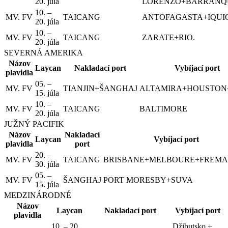
20. júla
LORENZO+BARRANQ
10. –
MV. FV
TAICANG
ANTOFAGASTA+IQUI
20. júla
10. –
MV. FV
TAICANG
ZARATE+RIO.
20. júla
SEVERNÁ AMERIKA
Názov
Laycan
Nakladací port
Vybíjací port
plavidla
05. –
MV. FV
TIANJIN+ŠANGHAJ
ALTAMIRA+HOUSTON
15. júla
10. –
MV. FV
TAICANG
BALTIMORE
20. júla
JUŽNÝ PACIFIK
Názov
Nakladací
Laycan
Vybíjací port
plavidla
port
20. –
MV. FV
TAICANG
BRISBANE+MELBOURE+FREMA
30. júla
05. –
MV. FV
ŠANGHAJ
PORT MORESBY+SUVA
15. júla
MEDZINÁRODNÉ
Názov
Laycan
Nakladací port
Vybíjací port
plavidla
10. – 20.
Džibutsko +