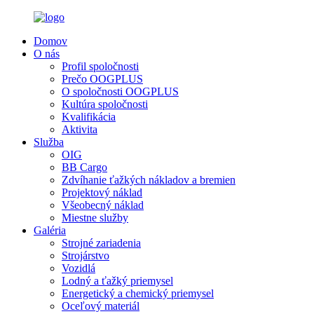
Domov
O nás
Profil spoločnosti
Prečo OOGPLUS
O spoločnosti OOGPLUS
Kultúra spoločnosti
Kvalifikácia
Aktivita
Služba
OIG
BB Cargo
Zdvíhanie ťažkých nákladov a bremien
Projektový náklad
Všeobecný náklad
Miestne služby
Galéria
Strojné zariadenia
Strojárstvo
Vozidlá
Lodný a ťažký priemysel
Energetický a chemický priemysel
Oceľový materiál