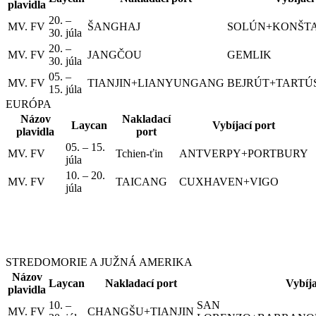
plavidla
20. –
MV. FV
ŠANGHAJ
SOLÚN+KONŠT
30. júla
20. –
MV. FV
JANGČOU
GEMLIK
30. júla
05. –
MV. FV
TIANJIN+LIANYUNGANG
BEJRÚT+TARTÚ
15. júla
EURÓPA
Názov
Nakladací
Laycan
Vybíjací port
plavidla
port
05. – 15.
MV. FV
Tchien-ťin
ANTVERPY+PORTBURY
júla
10. – 20.
MV. FV
TAICANG
CUXHAVEN+VIGO
júla
STREDOMORIE A JUŽNÁ AMERIKA
Názov
Laycan
Nakladací port
Vybíja
plavidla
10. –
SAN
MV. FV
CHANGŠU+TIANJIN