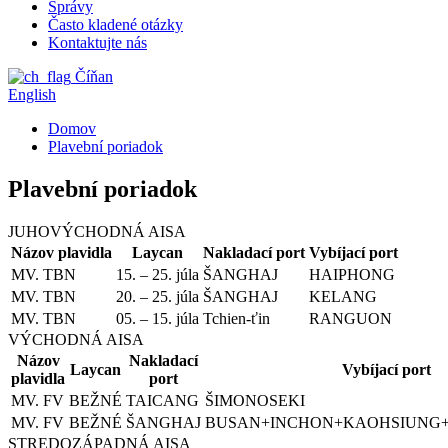
Správy
Často kladené otázky
Kontaktujte nás
Číňan
English
Domov
Plavební poriadok
Plavební poriadok
JUHOVÝCHODNÁ AISA
Názov plavidla
Laycan
Nakladací port
Vybíjací port
MV. TBN
15. – 25. júla
ŠANGHAJ
HAIPHONG
MV. TBN
20. – 25. júla
ŠANGHAJ
KELANG
MV. TBN
05. – 15. júla
Tchien-ťin
RANGUON
VÝCHODNÁ AISA
Názov
Nakladací
Laycan
Vybíjací port
plavidla
port
MV. FV
BEŽNÉ
TAICANG
ŠIMONOSEKI
MV. FV
BEŽNÉ
ŠANGHAJ
BUSAN+INCHON+KAOHSIUNG
STREDOZÁPADNÁ AISA